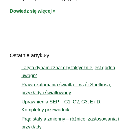
Kompleksometria
Dowiedz się więcej »
–
podstawowe
zasady
w
chemii
Ostatnie artykuły
analitycznej
Taryfa dynamiczna: czy faktycznie jest godna
uwagi?
Prawo załamania światła – wzór Snelliusa,
przykłady i światłowody
Uprawnienia SEP – G1, G2, G3, E i D.
Kompletny przewodnik
Prąd stały a zmienny – różnice, zastosowania i
przykłady