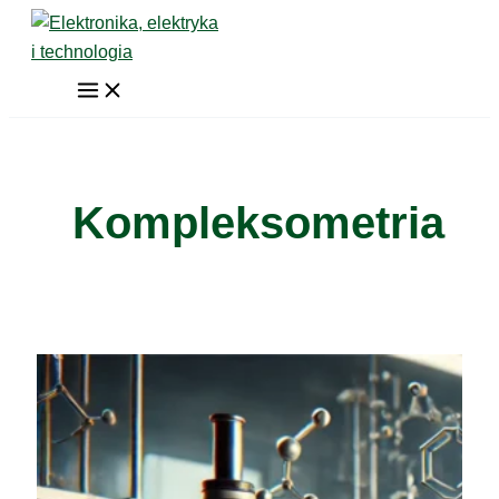
Przejdź
do
treści
Kompleksometria