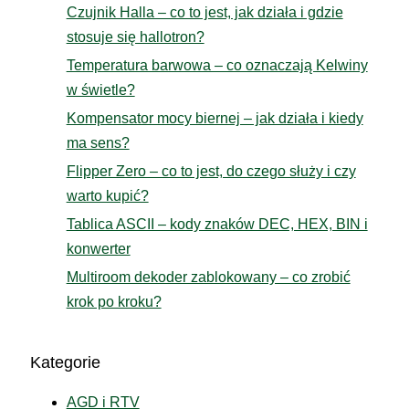
Czujnik Halla – co to jest, jak działa i gdzie
stosuje się hallotron?
Temperatura barwowa – co oznaczają Kelwiny
w świetle?
Kompensator mocy biernej – jak działa i kiedy
ma sens?
Flipper Zero – co to jest, do czego służy i czy
warto kupić?
Tablica ASCII – kody znaków DEC, HEX, BIN i
konwerter
Multiroom dekoder zablokowany – co zrobić
krok po kroku?
Kategorie
AGD i RTV