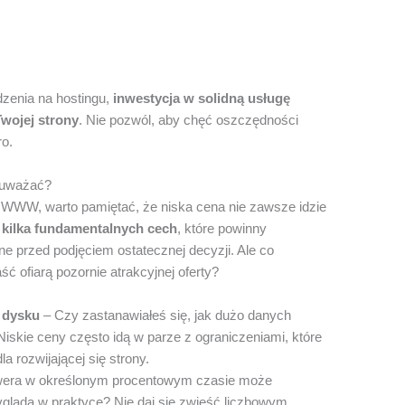
zenia na hostingu,
inwestycja w solidną usługę
Twojej strony
. Nie pozwól, aby chęć oszczędności
ro.
o uważać?
y WWW, warto pamiętać, że niska cena nie zawsze idzie
e kilka fundamentalnych cech
, które powinny
e przed podjęciem ostatecznej decyzji. Ale co
ść ofiarą pozornie atrakcyjnej oferty?
a dysku
– Czy zastanawiałeś się, jak dużo danych
iskie ceny często idą w parze z ograniczeniami, które
 rozwijającej się strony.
rwera w określonym procentowym czasie może
ygląda w praktyce? Nie daj się zwieść liczbowym