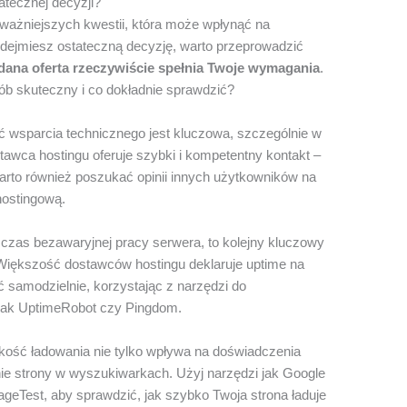
atecznej decyzji?
jważniejszych kwestii, która może wpłynąć na
dejmiesz ostateczną decyzję, warto przeprowadzić
dana oferta rzeczywiście spełnia Twoje wymagania
.
ób skuteczny i co dokładnie sprawdzić?
ć wsparcia technicznego jest kluczowa, szczególnie w
awca hostingu oferuje szybki i kompetentny kontakt –
 Warto również poszukać opinii innych użytkowników na
hostingową.
i czas bezawaryjnej pracy serwera, to kolejny kluczowy
 Większość dostawców hostingu deklaruje uptime na
ć samodzielnie, korzystając z narzędzi do
 jak UptimeRobot czy Pingdom.
dkość ładowania nie tylko wpływa na doświadczenia
ie strony w wyszukiwarkach. Użyj narzędzi jak Google
eTest, aby sprawdzić, jak szybko Twoja strona ładuje