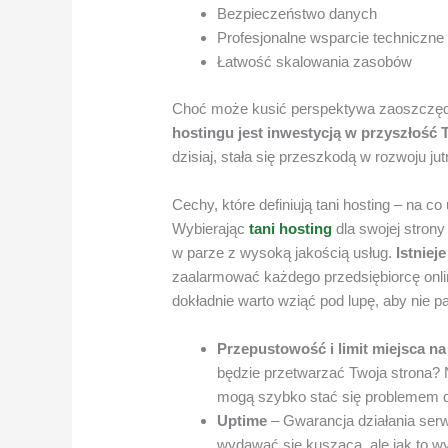
Bezpieczeństwo danych
Profesjonalne wsparcie techniczne
Łatwość skalowania zasobów
Choć może kusić perspektywa zaoszczęd
hostingu jest inwestycją w przyszłość 
dzisiaj, stała się przeszkodą w rozwoju jut
Cechy, które definiują tani hosting – na c
Wybierając
tani hosting
dla swojej stron
w parze z wysoką jakością usług.
Istniej
zaalarmować każdego przedsiębiorcę onlin
dokładnie warto wziąć pod lupę, aby nie pa
Przepustowość i limit miejsca n
będzie przetwarzać Twoja strona? N
mogą szybko stać się problemem dla
Uptime
– Gwarancja działania se
wydawać się kusząca, ale jak to w