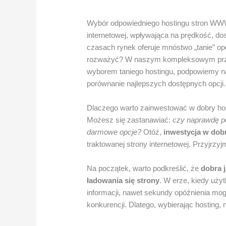
Wybór odpowiedniego hostingu stron WWW 
internetowej, wpływająca na prędkość, do
czasach rynek oferuje mnóstwo „tanie” opcj
rozważyć? W naszym kompleksowym przew
wyborem taniego hostingu, podpowiemy n
porównanie najlepszych dostępnych opcji.
Dlaczego warto zainwestować w dobry h
Możesz się zastanawiać:
czy naprawdę po
darmowe opcje?
Otóż,
inwestycja w dobr
traktowanej strony internetowej. Przyjrzyj
Na początek, warto podkreślić, że
dobra 
ładowania się strony
. W erze, kiedy uż
informacji, nawet sekundy opóźnienia mog
konkurencji. Dlatego, wybierając hosting