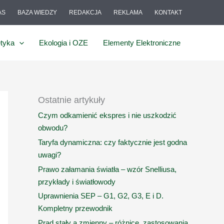
AS
BAZA WIEDZY
REDAKCJA
REKLAMA
KONTAKT
tyka
Ekologia i OZE
Elementy Elektroniczne
Ostatnie artykuły
Czym odkamienić ekspres i nie uszkodzić
obwodu?
Taryfa dynamiczna: czy faktycznie jest godna
uwagi?
Prawo załamania światła – wzór Snelliusa,
przykłady i światłowody
Uprawnienia SEP – G1, G2, G3, E i D.
Kompletny przewodnik
Prąd stały a zmienny – różnice, zastosowania