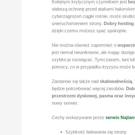
Kolejnym krytycznym czynnikiem jest
be
słabszą ochronę przed atakami hakerskimi
cyberzagrożeń ciągle rośnie, może skutk
unieruchomieniem strony.
Dobry hosting
dzięki czemu możesz spać spokojnie.
Nie można również zapomnieć o
wsparci
jest niemal nieuniknione, ale mając dostę
szybko je rozwiązać. Tymczasem, tani lu
pomocy, co w przypadku kryzysu może bar
Zastanów się także nad
skalowalnością
.
będzie potrzebować więcej zasobów.
Dob
przestrzeni dyskowej, pasma oraz inn
nowy serwer.
Cechy wskazywane przez
serwis Najtan
Szybkość ładowania się strony