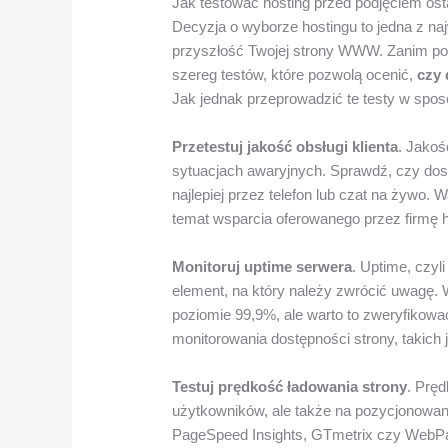
Jak testować hosting przed podjęciem ost
Decyzja o wyborze hostingu to jedna z na
przyszłość Twojej strony WWW. Zanim po
szereg testów, które pozwolą ocenić,
czy 
Jak jednak przeprowadzić te testy w spos
Przetestuj jakość obsługi klienta
. Jakoś
sytuacjach awaryjnych. Sprawdź, czy dost
najlepiej przez telefon lub czat na żywo.
temat wsparcia oferowanego przez firmę 
Monitoruj uptime serwera
. Uptime, czyl
element, na który należy zwrócić uwagę.
poziomie 99,9%, ale warto to zweryfikowa
monitorowania dostępności strony, takich
Testuj prędkość ładowania strony
. Prę
użytkowników, ale także na pozycjonowan
PageSpeed Insights, GTmetrix czy WebPag