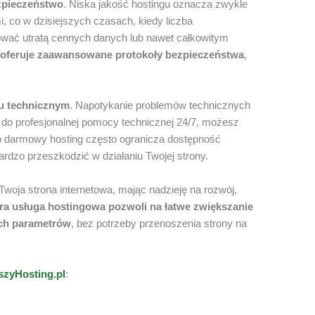
zpieczeństwo
. Niska jakość hostingu oznacza zwykle
, co w dzisiejszych czasach, kiedy liczba
ować utratą cennych danych lub nawet całkowitym
 oferuje zaawansowane protokoły bezpieczeństwa
,
u technicznym
. Napotykanie problemów technicznych
p do profesjonalnej pomocy technicznej 24/7, możesz
b darmowy hosting często ogranicza dostępność
dzo przeszkodzić w działaniu Twojej strony.
 Twoja strona internetowa, mając nadzieję na rozwój,
ra usługa hostingowa pozwoli na łatwe zwiększanie
ych parametrów
, bez potrzeby przenoszenia strony na
szyHosting.pl
: