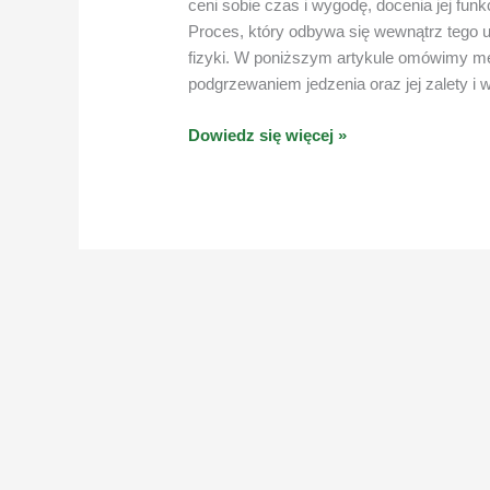
ceni sobie czas i wygodę, docenia jej fun
Proces, który odbywa się wewnątrz tego u
fizyki. W poniższym artykule omówimy me
podgrzewaniem jedzenia oraz jej zalety i 
Jak
Dowiedz się więcej »
działa
kuchenka
mikrofalowa?