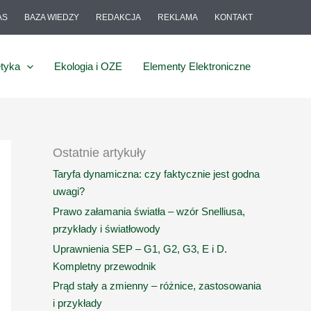
AS
BAZA WIEDZY
REDAKCJA
REKLAMA
KONTAKT
tyka
Ekologia i OZE
Elementy Elektroniczne
Ostatnie artykuły
Taryfa dynamiczna: czy faktycznie jest godna
uwagi?
Prawo załamania światła – wzór Snelliusa,
przykłady i światłowody
Uprawnienia SEP – G1, G2, G3, E i D.
Kompletny przewodnik
Prąd stały a zmienny – różnice, zastosowania
i przykłady