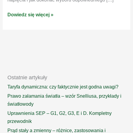
Stabilizator
Dowiedz się więcej »
napięcia
–
co
to
jest
i
jak
wybrać?
Ostatnie artykuły
Taryfa dynamiczna: czy faktycznie jest godna uwagi?
Prawo załamania światła – wzór Snelliusa, przykłady i
światłowody
Uprawnienia SEP – G1, G2, G3, E i D. Kompletny
przewodnik
Prąd stały a zmienny – różnice, zastosowania i