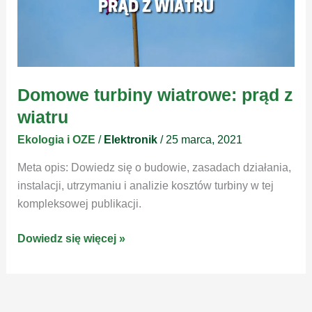
Domowe turbiny wiatrowe: prąd z
wiatru
Ekologia i OZE
/
Elektronik
/
25 marca, 2021
Meta opis: Dowiedz się o budowie, zasadach działania,
instalacji, utrzymaniu i analizie kosztów turbiny w tej
kompleksowej publikacji.
Domowe
Dowiedz się więcej »
turbiny
wiatrowe:
prąd
z