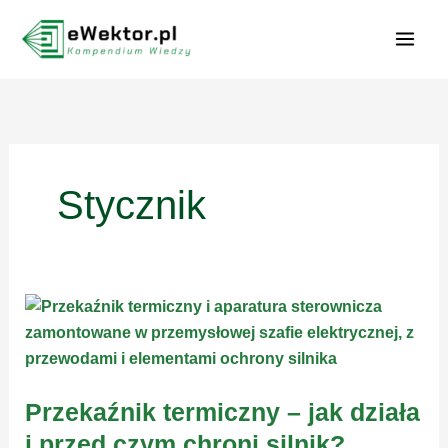
Przejdź
do
treści
Stycznik
Przekaźnik termiczny – jak działa
i przed czym chroni silnik?