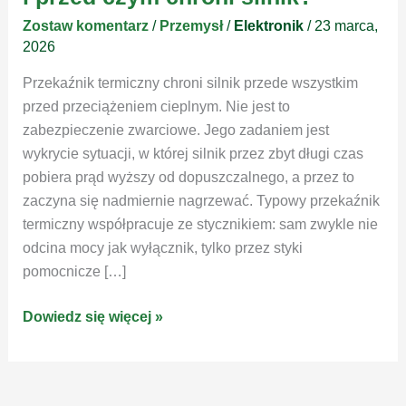
Zostaw komentarz
/
Przemysł
/
Elektronik
/
23 marca,
2026
Przekaźnik termiczny chroni silnik przede wszystkim
przed przeciążeniem cieplnym. Nie jest to
zabezpieczenie zwarciowe. Jego zadaniem jest
wykrycie sytuacji, w której silnik przez zbyt długi czas
pobiera prąd wyższy od dopuszczalnego, a przez to
zaczyna się nadmiernie nagrzewać. Typowy przekaźnik
termiczny współpracuje ze stycznikiem: sam zwykle nie
odcina mocy jak wyłącznik, tylko przez styki
pomocnicze […]
Przekaźnik
Dowiedz się więcej »
termiczny
–
jak