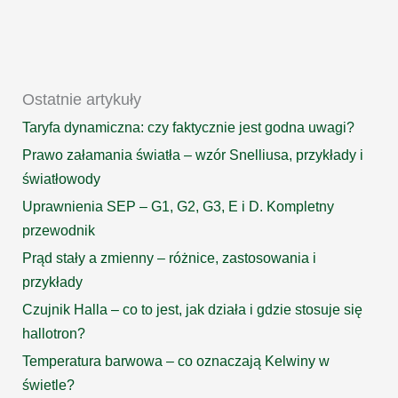
działa
i
przed
czym
chroni
Ostatnie artykuły
silnik?
Taryfa dynamiczna: czy faktycznie jest godna uwagi?
Prawo załamania światła – wzór Snelliusa, przykłady i
światłowody
Uprawnienia SEP – G1, G2, G3, E i D. Kompletny
przewodnik
Prąd stały a zmienny – różnice, zastosowania i
przykłady
Czujnik Halla – co to jest, jak działa i gdzie stosuje się
hallotron?
Temperatura barwowa – co oznaczają Kelwiny w
świetle?